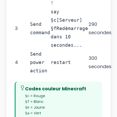
!
say
§c[Serveur]
290
Send
3
§fRedémarrage
secondes
command
dans 10
secondes...
Send
300
4
power
restart
secondes
action
Codes couleur Minecraft
= Rouge
§c
= Blanc
§f
= Jaune
§e
= Vert
§a