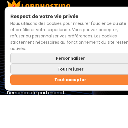
Respect de votre vie privée
Lordhosting est une SASU au capital de 1 000 €.
SIREN 105 383 988 RCS Paris.
Nous utilisons des cookies pour mesurer l'audience du site
et améliorer votre expérience. Vous pouvez accepter,
refuser ou personnaliser vos préférences. Les cookies
Nos Offres
strictement nécessaires au fonctionnement du site reste
activés.
Serveurs dédiés et VPS
Offres Gaming
Personnaliser
Offres Web
Tout refuser
LordHosting
Documentation
Tout accepter
Discord
Demande de partenariat
Moyens de paiement