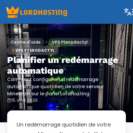
Centre d'aide
VPS Pterodactyl
VPS PTERODACTYL
Planifier un redémarrage
automatique
Comment configurer un redémarrage
automatique quotidien de votre serveur
Minecraft sur le panel LordHosting
15 avril 2026
Un redémarrage quotidien de votre