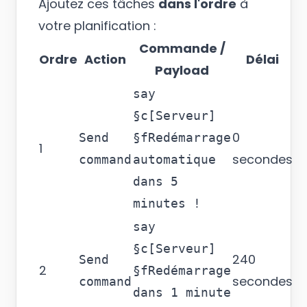
Ajoutez ces tâches
dans l'ordre
à
votre planification :
Commande /
Ordre
Action
Délai
Payload
say
§c[Serveur]
0
Send
§fRedémarrage
1
secondes
command
automatique
dans 5
minutes !
say
§c[Serveur]
240
Send
2
§fRedémarrage
secondes
command
dans 1 minute