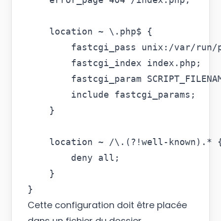
    location ~ \.php$ {

        fastcgi_pass unix:/var/run/p
        fastcgi_index index.php;

        fastcgi_param SCRIPT_FILENAM
        include fastcgi_params;

    }

    location ~ /\.(?!well-known).* {
        deny all;

    }

Cette configuration doit être placée
dans un fichier du dossier