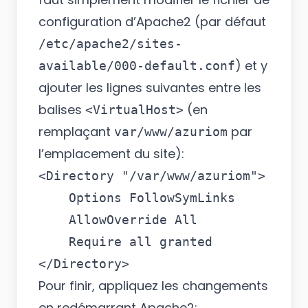
configuration d’Apache2 (par défaut
/etc/apache2/sites-
) et y
available/000-default.conf
ajouter les lignes suivantes entre les
balises
(en
<VirtualHost>
remplaçant
par
var/www/azuriom
l’emplacement du site):
<Directory "/var/www/azuriom">

    Options FollowSymLinks

    AllowOverride All

    Require all granted

Pour finir, appliquez les changements
en redémarrant Apache2: