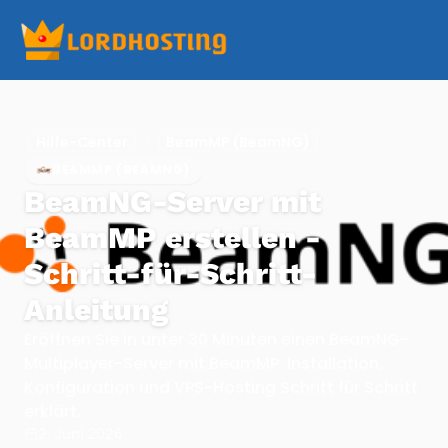
Hilfe-Center
BeamMP (BeamNG)
BEAMMP (BEAMNG)
BeamNG-Server mit
BeamMP erstellen -
Schritt-für-Schritt-
Anleitung
Eröffnen Sie in unter 30 Minuten einen BeamNG-
Multiplayer-Server mit BeamMP. Installation,
Konfiguration und VPS-Hosting Schritt für Schritt
erklärt.
2. Juni 2026