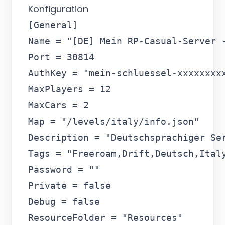
Konfiguration
[General]

Name = "[DE] Mein RP-Casual-Server -
Port = 30814

AuthKey = "mein-schluessel-xxxxxxxxx
MaxPlayers = 12

MaxCars = 2

Map = "/levels/italy/info.json"

Description = "Deutschsprachiger Se
Tags = "Freeroam,Drift,Deutsch,Italy
Password = ""

Private = false

Debug = false
