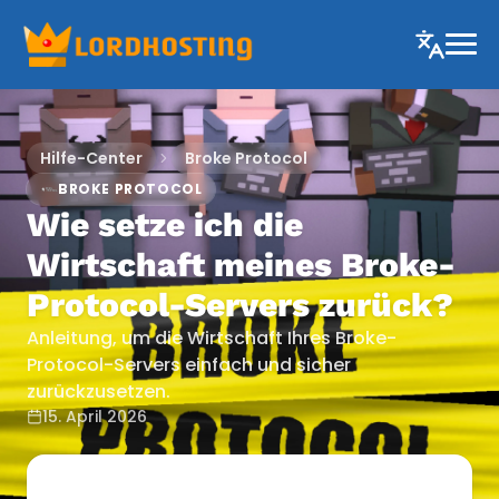
Hilfe-Center
Broke Protocol
BROKE PROTOCOL
Wie setze ich die
Wirtschaft meines Broke-
Protocol-Servers zurück?
Anleitung, um die Wirtschaft Ihres Broke-
Protocol-Servers einfach und sicher
zurückzusetzen.
15. April 2026