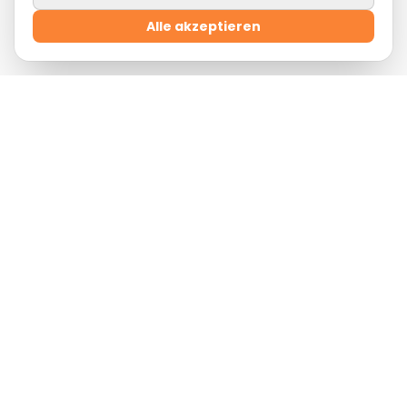
Alle akzeptieren
Willkommensangebot
Registriere dich
jetzt und sichere dir
10 % Rabatt
auf deine erste Bestellung mit dem
Gutscheincode:
WILLKOMMEN
Lordhosting ist eine SASU mit einem Kapital von 1 000
€.
SIREN 105 383 988 RCS Paris.