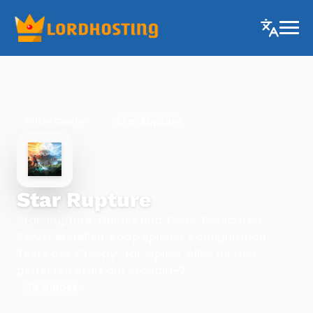
Hilfe-Center
Star Rupture
Star Rupture
Star-Rupture-Guides und Tests: Dedicated
Server erstellen, Koop spielen, Konfiguration,
Tests des Creepy-Jar-Spiels. Alles für den
perfekten Start auf Arcadia-7.
2 GUIDES