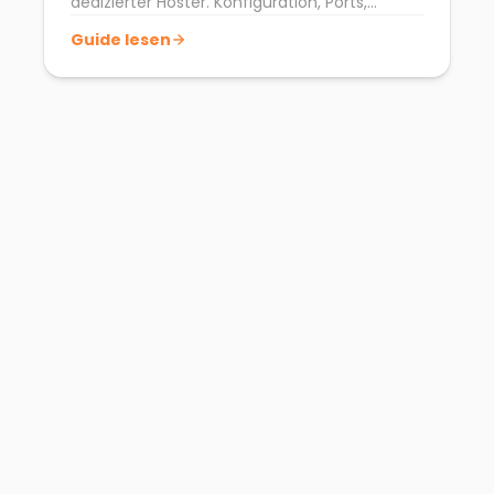
dedizierter Hoster. Konfiguration, Ports,
bekannte Bugs und FAQ.
Guide lesen