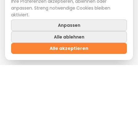
Ihre Präferenzen akzeptieren, ablehnen oder
anpassen. Streng notwendige Cookies bleiben
aktiviert.
Anpassen
Alle ablehnen
Alle akzeptieren
Willkommensangebot
Registriere dich
jetzt und sichere dir
10 % Rabatt
auf deine erste Bestellung mit dem
Gutscheincode:
WILLKOMMEN