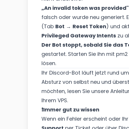
„An invalid token was provided"
falsch oder wurde neu generiert. E
(Tab
Bot
→
Reset Token
) und akt
Privileged Gateway Intents
zu ak
Der Bot stoppt, sobald Sie das 
gestartet. Starten Sie ihn mit pm2
lösen.
Ihr Discord-Bot läuft jetzt rund 
Absturz von selbst neu und übers
möchten, lesen Sie unsere Anleit
Ihrem VPS
.
❗Immer gut zu wissen
Wenn ein Fehler erscheint oder Ihr 
Support
per
Ticket
oder über
Dis