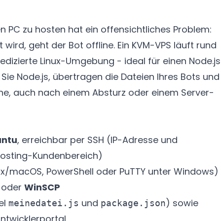
 PC zu hosten hat ein offensichtliches Problem:
wird, geht der Bot offline. Ein KVM-VPS läuft rund
dedizierte Linux-Umgebung - ideal für einen Node.j
en Sie Node.js, übertragen die Dateien Ihres Bots und
ne, auch nach einem Absturz oder einem Server-
untu
, erreichbar per SSH (IP-Adresse und
hosting-Kundenbereich)
inux/macOS, PowerShell oder PuTTY unter Windows)
oder
WinSCP
el
und
) sowie
meinedatei.js
package.json
ntwicklerportal