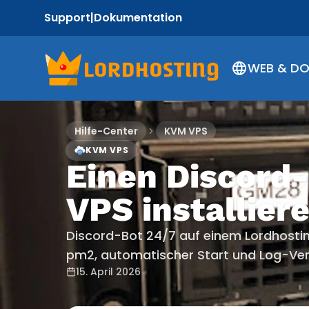
Support
|
Dokumentation
WEB & D
Hilfe-Center
KVM VPS
KVM VPS
Einen Discord
VPS installier
Discord-Bot 24/7 auf einem Lordhostin
pm2, automatischer Start und Log-Verwa
15. April 2026