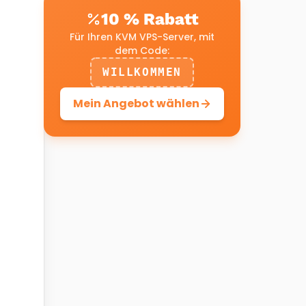
10 % Rabatt
Für Ihren KVM VPS-Server, mit
dem Code:
WILLKOMMEN
Mein Angebot wählen