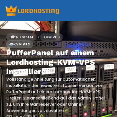
Hilfe-Center
KVM VPS
KVM VPS
PufferPanel auf einem
Lordhosting-KVM-VPS
installieren
Vollständige Anleitung zur automatischen
Installation der neuesten stabilen Version von
PufferPanel auf einem Lordhosting-KVM-VPS.
Greifen Sie anschließend auf das Admin-Panel
zu, um Ihre Gameserver oder Online-
Anwendungen zu verwalten.
31. März 2026