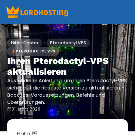
Hilfe-Center
Pterodactyl VPS
PTERODACTYL VPS
Ihren Pterodactyl-VPS
aktualisieren
Ausführliche Anleitung, um Ihren Pterodactyl-VPS
sicher auf die neueste Version zu aktualisieren -
Backups, Voraussetzungen, Befehle und
Überprüfungen.
31. März 2026
Hallo 👋