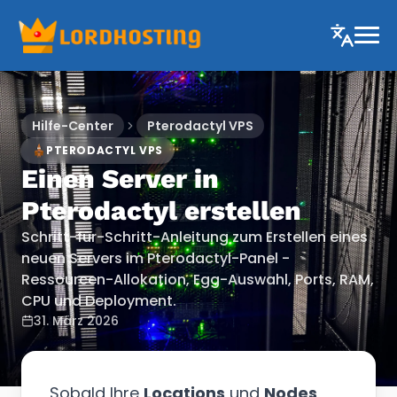
Hilfe-Center
Pterodactyl VPS
PTERODACTYL VPS
Einen Server in
Pterodactyl erstellen
Schritt-für-Schritt-Anleitung zum Erstellen eines
neuen Servers im Pterodactyl-Panel -
Ressourcen-Allokation, Egg-Auswahl, Ports, RAM,
CPU und Deployment.
31. März 2026
Sobald Ihre
Locations
und
Nodes