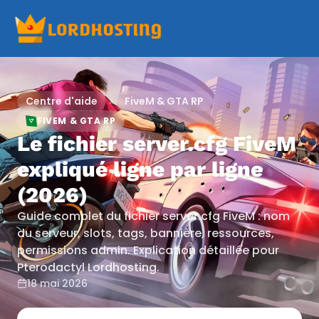
Centre d'aide
FiveM & GTA RP
FIVEM & GTA RP
Le fichier server.cfg FiveM
expliqué ligne par ligne
(2026)
Guide complet du fichier server.cfg FiveM : nom
du serveur, slots, tags, bannière, ressources,
permissions admin. Explication détaillée pour
Pterodactyl Lordhosting.
18 mai 2026