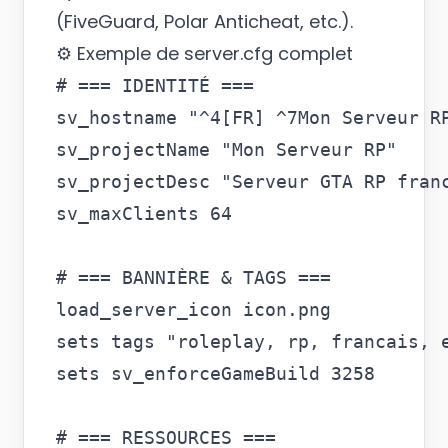
(FiveGuard, Polar Anticheat, etc.).
⚙️ Exemple de server.cfg complet
# === IDENTITÉ ===

sv_hostname "^4[FR] ^7Mon Serveur RP
sv_projectName "Mon Serveur RP"

sv_projectDesc "Serveur GTA RP franc
sv_maxClients 64

# === BANNIÈRE & TAGS ===

load_server_icon icon.png

sets tags "roleplay, rp, francais, e
sets sv_enforceGameBuild 3258

# === RESSOURCES ===
