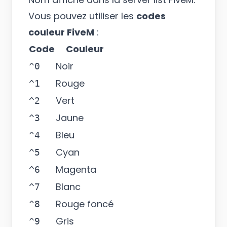
Vous pouvez utiliser les
codes
couleur FiveM
:
Code
Couleur
Noir
^0
Rouge
^1
Vert
^2
Jaune
^3
Bleu
^4
Cyan
^5
Magenta
^6
Blanc
^7
Rouge foncé
^8
Gris
^9