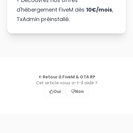
? Découvrez nos
offres
d'hébergement FiveM
dès
10€/mois
,
TxAdmin préinstallé.
Retour à FiveM & GTA RP
Cet article vous a-t-il aidé ?
Oui
Non