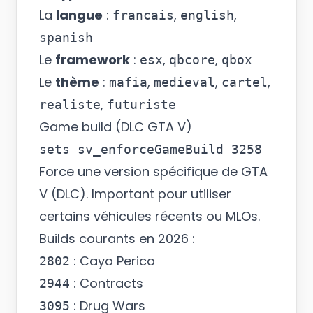
La
langue
:
,
,
francais
english
spanish
Le
framework
:
,
,
esx
qbcore
qbox
Le
thème
:
,
,
,
mafia
medieval
cartel
,
realiste
futuriste
Game build (DLC GTA V)
Force une version spécifique de GTA
V (DLC). Important pour utiliser
certains véhicules récents ou MLOs.
Builds courants en 2026 :
: Cayo Perico
2802
: Contracts
2944
: Drug Wars
3095