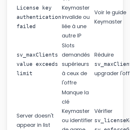
Keymaster
License key
Voir le
guide
invalide ou
authentication
Keymaster
liée à une
failed
autre IP
Slots
demandés
Réduire
sv_maxClients
supérieurs
value exceeds
sv_maxClien
à ceux de
upgrader l'off
limit
l'offre
Manque la
clé
Keymaster
Vérifier
Server doesn't
ou identifier
sv_licenseK
appear in list
de game
sv_enforceG