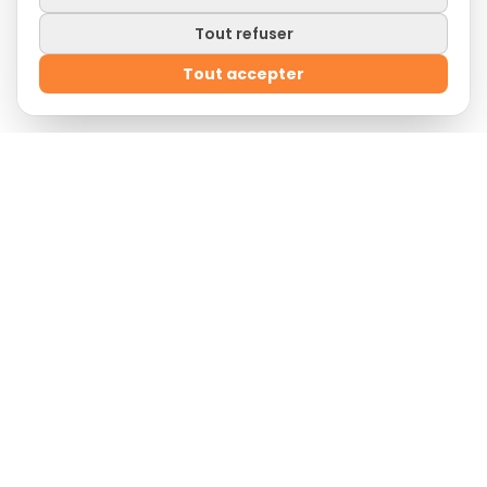
Tout refuser
Tout accepter
Offre de bienvenue
Inscris-toi
dès maintenant et profite de
10% de
réduction
sur ta première commande en entrant
le code promotionnel :
BIENVENUE
Lordhosting est une SASU au capital de 1 000 €.