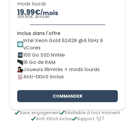
mods lourds
19.99€
/
mois
199.90€ Annuel
Inclus dans l'offre
Intel Xeon Gold 6242R @4.1GHz 6
vCores
100 Go SSD NVMe
16 Go de RAM
Joueurs illimités + mods lourds
Anti-DDoS inclus
COMMANDER
Sans engagement
Résiliable à tout moment
Anti-DDoS inclus
Support 7j/7