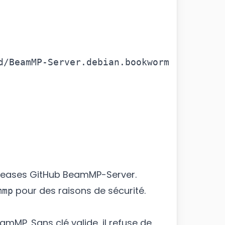
/BeamMP-Server.debian.bookworm

leases GitHub BeamMP-Server
.
pour des raisons de sécurité.
mmp
MP. Sans clé valide, il refuse de