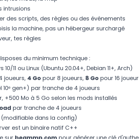
 intrusions
er des scripts, des règles ou des événements
oisis la machine, pas un hébergeur surchargé
veur, tes règles
u disposes du minimum technique :
 10/11 ou Linux (Ubuntu 20.04+, Debian 11+, Arch)
4 joueurs,
4 Go
pour 8 joueurs,
8 Go
pour 16 joueur
el 10ᵉ gen+) par tranche de 4 joueurs
r, +500 Mo à 5 Go selon les mods installés
load
par tranche de 4 joueurs
(modifiable dans la config)
ver est un binaire natif C++
te sur
beammp.com
pour générer une clé d'authent