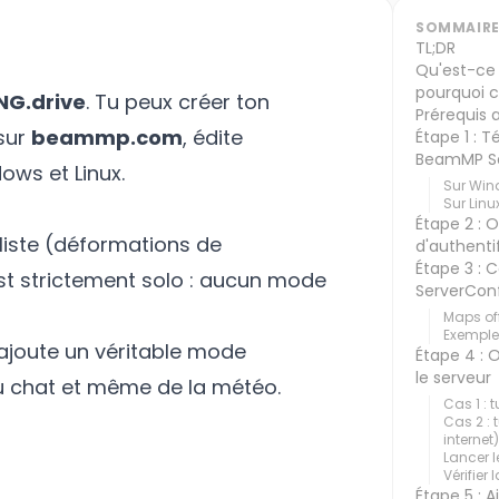
SOMMAIR
TL;DR
Qu'est-ce
pourquoi c
G.drive
. Tu peux créer ton
Prérequis
 sur
beammp.com
, édite
Étape 1 : T
BeamMP S
ows et Linux.
Sur Wi
Sur Lin
Étape 2 : 
liste (déformations de
d'authent
Étape 3 : 
 est strictement solo : aucun mode
ServerConf
Maps off
Exemple
joute un véritable mode
Étape 4 : O
le serveur
du chat et même de la météo.
Cas 1 : 
Cas 2 : 
internet)
Lancer l
Vérifier
Étape 5 : 