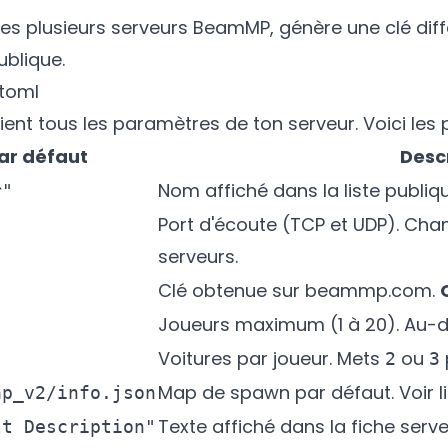
ges plusieurs serveurs BeamMP, génère une clé diff
ublique.
.toml
ent tous les paramètres de ton serveur. Voici les 
ar défaut
Desc
Nom affiché dans la liste publiqu
r"
Port d'écoute (TCP et UDP). Chan
serveurs.
Clé obtenue sur beammp.com.
Joueurs maximum (1 à 20). Au-de
Voitures par joueur. Mets
ou
2
3
Map de spawn par défaut. Voir l
ap_v2/info.json
Texte affiché dans la fiche ser
lt Description"