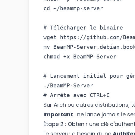
cd ~/beammp-server

# Télécharger le binaire

wget https://github.com/Bea
mv BeamMP-Server.debian.book
chmod +x BeamMP-Server

# Lancement initial pour gén
./BeamMP-Server

Sur Arch ou autres distributions,
Important
: ne lance jamais le se
Étape 2 : Obtenir une clé d'authe
Le serveur a besoin d'une
AuthKe