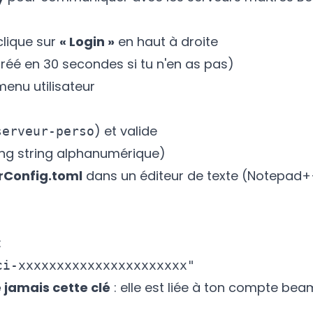
clique sur
« Login »
en haut à droite
éé en 30 secondes si tu n'en as pas)
enu utilisateur
) et valide
serveur-perso
ong string alphanumérique)
rConfig.toml
dans un éditeur de texte (Notepad++
:
 jamais cette clé
: elle est liée à ton compte be