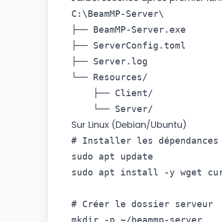
C:\BeamMP-Server\

├── BeamMP-Server.exe

├── ServerConfig.toml

├── Server.log

└── Resources/

    ├── Client/

Sur Linux (Debian/Ubuntu)
# Installer les dépendances

sudo apt update

sudo apt install -y wget cur
# Créer le dossier serveur

mkdir -p ~/beammp-server
