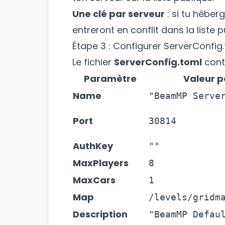
Une clé par serveur
: si tu héber
entreront en conflit dans la liste p
Étape 3 : Configurer ServerConfig
Le fichier
ServerConfig.toml
conti
Paramètre
Valeur p
Name
"BeamMP Serve
Port
30814
AuthKey
""
MaxPlayers
8
MaxCars
1
Map
/levels/gridm
Description
"BeamMP Defau