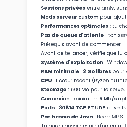
Sessions privées
entre amis, sans
Mods serveur custom
pour ajout
Performances optimales
: tu ch
Pas de queue d'attente
: ton ser
Prérequis avant de commencer
Avant de te lancer, vérifie que t
Système d'exploitation
: Windows
RAM minimale
:
2 Go libres
pour 
CPU
: 1 cœur récent (Ryzen ou Int
Stockage
: 500 Mo pour le serveu
Connexion
: minimum
5 Mb/s up
Ports
:
30814 TCP ET UDP
ouverts 
Pas besoin de Java
: BeamMP Ser
Tu auras aussi besoin d'un comp