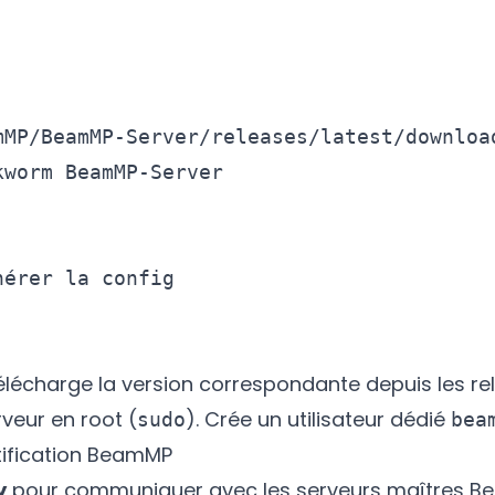
mMP/BeamMP-Server/releases/latest/download
worm BeamMP-Server

érer la config

 télécharge la version correspondante depuis les
re
rveur en root (
). Crée un utilisateur dédié
sudo
bea
ntification BeamMP
y
pour communiquer avec les serveurs maîtres Beam