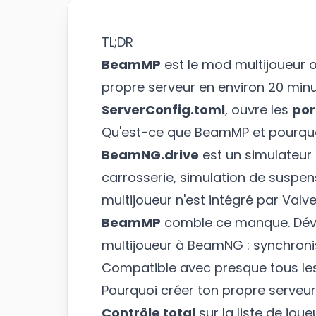
TL;DR
BeamMP
est le mod multijoueur o
propre serveur en environ 20 minu
ServerConfig.toml
, ouvre les
por
Qu'est-ce que BeamMP et pourquo
BeamNG.drive
est un simulateur
carrosserie, simulation de suspens
multijoueur n'est intégré par Va
BeamMP
comble ce manque. Déve
multijoueur à BeamNG : synchronis
Compatible avec presque tous les 
Pourquoi créer ton propre serveur 
Contrôle total
sur la liste de jou