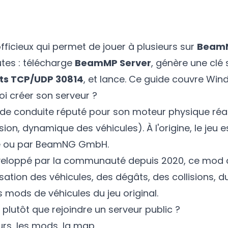
fficieux qui permet de jouer à plusieurs sur
BeamN
tes : télécharge
BeamMP Server
, génère une clé
ts TCP/UDP 30814
, et lance. Ce guide couvre Wind
i créer son serveur ?
 de conduite réputé pour son moteur physique réa
ion, dynamique des véhicules). À l'origine, le jeu
lve ou par BeamNG GmbH.
loppé par la communauté depuis 2020, ce mod a
ation des véhicules, des dégâts, des collisions, 
mods de véhicules du jeu original.
plutôt que rejoindre un serveur public ?
eurs, les mods, la map