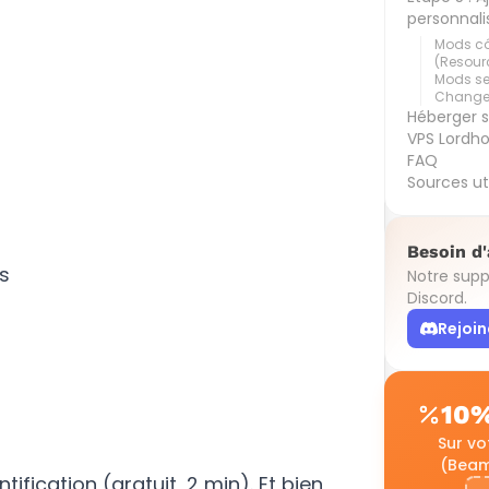
personnali
Mods côt
(Resour
Mods se
Changer
Héberger 
VPS Lordho
FAQ
Sources ut
Besoin d'
s
Notre supp
Discord.
Rejoin
10%
Sur v
(Beam
ification (gratuit, 2 min). Et bien