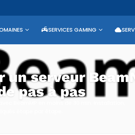
OMAINES
SERVICES GAMING
SERV
 un serveur Beam
e pas à pas
vec BeamMP en moins de 30 min. Installation,
iqués étape par étape.