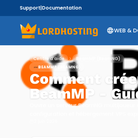
Support
|
Documentation
WEB & D
Centre d'aide
BeamMP (BeamNG)
BEAMMP (BEAMNG)
Comment créer
BeamMP - Guid
Ouvre un serveur BeamNG multijoueur a
configuration et hébergement VPS expl
2 juin 2026