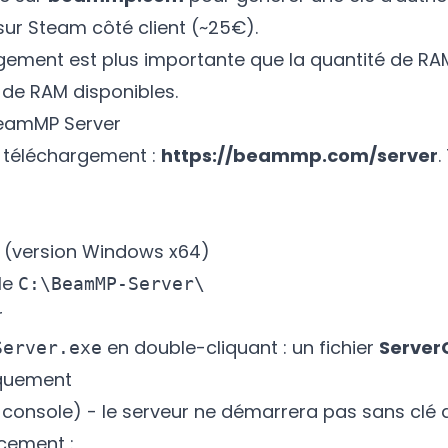
 sur Steam côté client (~25€).
rgement est plus importante que la quantité de R
de RAM disponibles.
 BeamMP Server
de téléchargement :
https://beammp.com/server
.
(version Windows x64)
le
C:\BeamMP-Server\
r
en double-cliquant : un fichier
Server
Server.exe
quement
console) - le serveur ne démarrera pas sans clé d
cement :