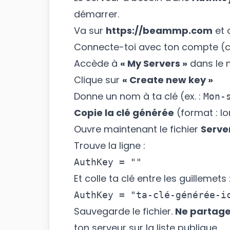
démarrer.
Va sur
https://beammp.com
et 
Connecte-toi avec ton compte (cr
Accède à
« My Servers »
dans le m
Clique sur
« Create new key »
Donne un nom à ta clé (ex. :
Mon-
Copie la clé générée
(format : l
Ouvre maintenant le fichier
Serve
Trouve la ligne :
Et colle ta clé entre les guillemets 
Sauvegarde le fichier.
Ne partage
ton serveur sur la liste publique.